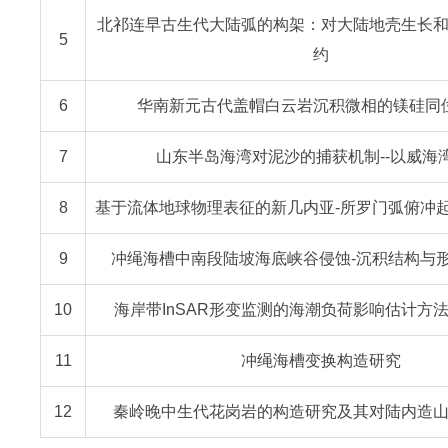
北祁连早古生代大陆弧的构架：对大陆地壳生长
5
约
6
华南新元古代盖帽白云岩沉积微相的镁硅同
7
山东半岛海湾对泥沙的捕获机制--以威海
8
基于流体地球物理表征的新几内亚-所罗门弧俯冲
9
冲绳海槽中南段陆坡海底峡谷侵蚀-沉积结构与
10
海岸带InSAR形变监测的海潮负荷影响估计方
11
冲绳海槽变换构造研究
12
秦岭晚中生代花岗岩的构造研究及其对陆内造