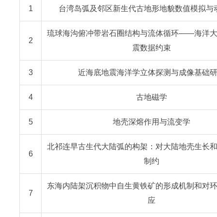
1
台湾岛弧及邻区新生代古地形地貌数值模拟与
琉球海沟俯冲带岩石圈结构与流体循环——海洋
2
震数据约束
3
近海底地震海洋学立体探测与成像基础
4
古地磁学
5
地壳深熔作用与流变学
北祁连早古生代大陆弧的构架：对大陆地壳生长
6
制约
东海内陆架沉积物中自生黄铁矿的形成机制和对
7
应