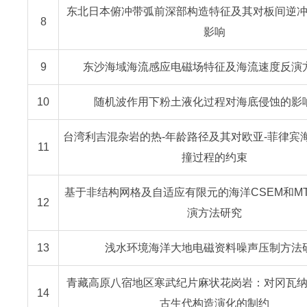
东北日本俯冲带弧前深部构造特征及其对板间逆
8
影响
9
东沙海域海流感应电磁场特征及海流速度反演
10
随机波作用下粉土液化过程对海底侵蚀的影
台湾利吉混杂岩的热-年龄路径及其对欧亚-菲律宾
11
撞过程的约束
基于非结构网格及自适应有限元的海洋CSEM和M
12
演方法研究
13
浅水环境海洋大地电磁资料噪声压制方法
青藏高原八宿地区寒武纪片麻状花岗岩：对冈瓦
14
古生代构造演化的制约