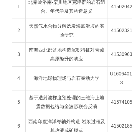
北秦岭洛南-栾川地区宽坪群的岩石组
1
4150204
合、年代学及其构造意义
天然气水合物分解诱发海底滑坡的实
2
4150232
验研究
南海西北部盆地构造沉积特征对青藏
3
4153096
高原隆升的响应
U1606401
4
海洋地球物理场与岩石圈动力学
3
基于透射波梯度预处理的三维海上地
5
4157410
震数据包络与全波形联合反演
西南印度洋洋脊轴外构造-岩浆过程及
6
4150218
其热液成矿模式