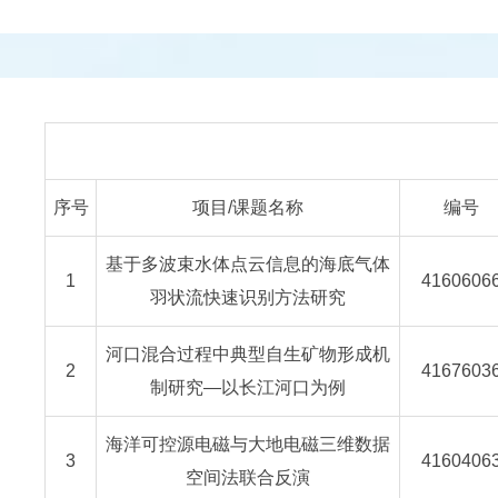
序号
项目/课题名称
编号
基于多波束水体点云信息的海底气体
1
4160606
羽状流快速识别方法研究
河口混合过程中典型自生矿物形成机
2
4167603
制研究—以长江河口为例
海洋可控源电磁与大地电磁三维数据
3
4160406
空间法联合反演