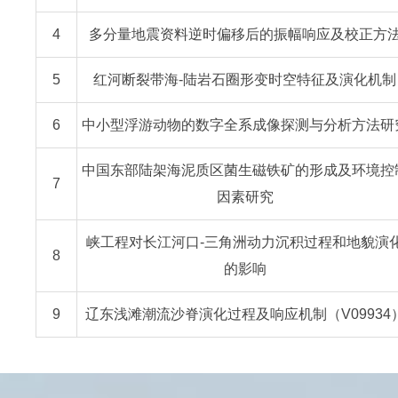
4
多分量地震资料逆时偏移后的振幅响应及校正方
5
红河断裂带海-陆岩石圈形变时空特征及演化机制
6
中小型浮游动物的数字全系成像探测与分析方法研
中国东部陆架海泥质区菌生磁铁矿的形成及环境控
7
因素研究
峡工程对长江河口-三角洲动力沉积过程和地貌演
8
的影响
9
辽东浅滩潮流沙脊演化过程及响应机制（V09934