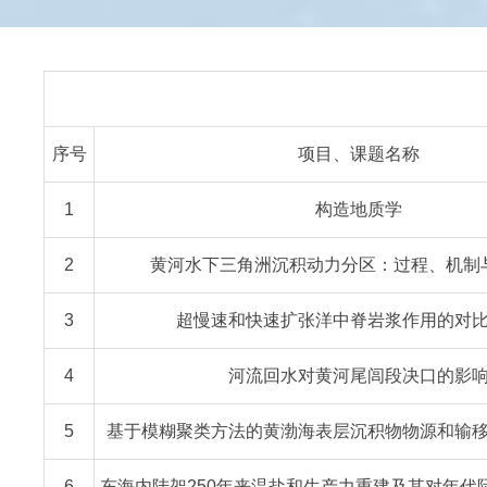
序号
项目、课题名称
1
构造地质学
2
黄河水下三角洲沉积动力分区：过程、机制
3
超慢速和快速扩张洋中脊岩浆作用的对
4
河流回水对黄河尾闾段决口的影
5
基于模糊聚类方法的黄渤海表层沉积物物源和输
6
东海内陆架250年来温盐和生产力重建及其对年代