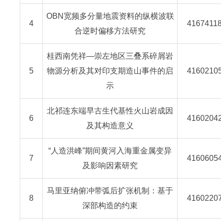
OBN宽频多分量地震资料的纵横波联
4
4167411
合逆时偏移方法研究
桂西南凭祥—崇左地区三叠系碎屑岩
5
物源分析及其对印支期造山事件的启
4160210
示
北祁连东端早古生代基性火山岩成因
6
4160204
及其构造意义
“人造洪峰”期间黄河入海重金属变异
7
4160605
及影响因素研究
马里亚纳俯冲带弧后扩张机制：基于
8
4160220
深部构造的约束