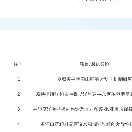
序号
项目/课题名称
1
夏威夷皇帝海山链的运动学机制研
2
原特提斯洋和古特提斯洋重建—东阿尔卑斯基
3
中印度洋海盆板内构造及其对印度-欧亚板块碰
4
黄河口沉积对黄河调水和调沙过程的差异性