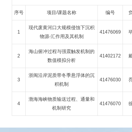
序号
项目/课题名称
编号
现代废黄河口大规模侵蚀下沉积
1
41476069
物源-汇作用及其机制
海山俯冲过程与强震触发机制的
2
41402172
数值模拟分析
浙闽沿岸泥质带冬季悬浮体的沉
3
41476030
积机制
渤海海峡物质输送过程、通量和
4
41476070
机制研究