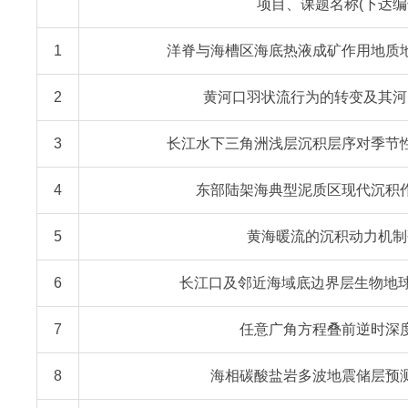
项目、课题名称(下达编
1
洋脊与海槽区海底热液成矿作用地质
2
黄河口羽状流行为的转变及其河
3
长江水下三角洲浅层沉积层序对季节
4
东部陆架海典型泥质区现代沉积
5
黄海暖流的沉积动力机制
6
长江口及邻近海域底边界层生物地
7
任意广角方程叠前逆时深
8
海相碳酸盐岩多波地震储层预