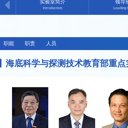
实验室简介
领导
Introduction
Leading
校学术分委员会
发展协调
Joint Developm
Academic Committee（OUC）
岗聘委员会
博士后管理
职能
职责
人员
Employment Committee
Postdoctoral Manage
海底科学与探测技术教育部重点