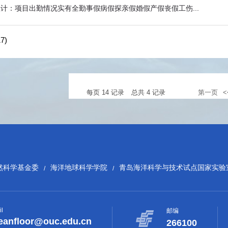
计：项目出勤情况实有全勤事假病假探亲假婚假产假丧假工伤...
7)
每页
14
记录
总共
4
记录
第一页
然科学基金委
海洋地球科学学院
青岛海洋科学与技术试点国家实验
/
/
l
邮编
eanfloor@ouc.edu.cn
266100