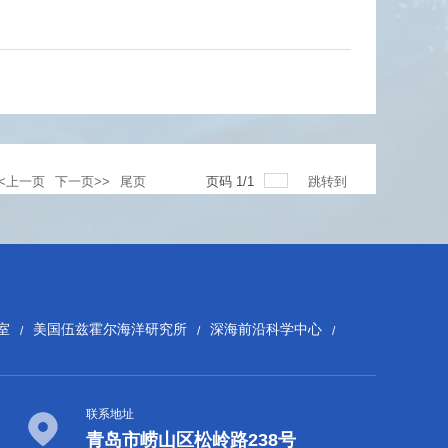
<<上一页
下一页>>
尾页
页码
1
/
1
跳转到
室
美国伍兹霍尔海洋研究所
深海前沿科学中心
/
/
/
联系地址
青岛市崂山区松岭路238号