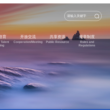
培育
开放交流
共享资源
规章制度
 Talent
Cooperation/Meeting
Public Resource
Rules and
ning
Regulations