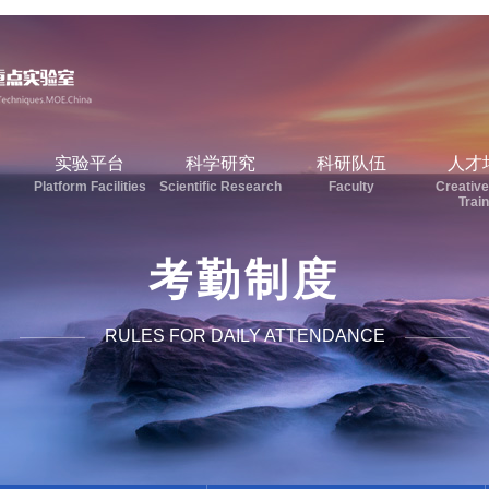
实验平台
科学研究
科研队伍
人才
Platform Facilities
Scientific Research
Faculty
Creative
Trai
考勤制度
RULES FOR DAILY ATTENDANCE