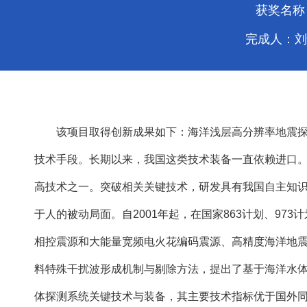
获奖名称
完成人：刘
该项目取得创新成果如下：海洋浅层高分辨率地震
技术手段。长期以来，我国这类技术装备一直依赖进口
高技术之一。突破相关关键技术，研发具有我国自主知
于人的被动局面。自2001年起，在国家863计划、9
相控震源和大能量宽频电火花编码震源、高精度海洋地
料特殊干扰波形成机制与剔除方法，提出了基于海洋水
体探测系统关键技术与装备，其主要技术指标优于国外