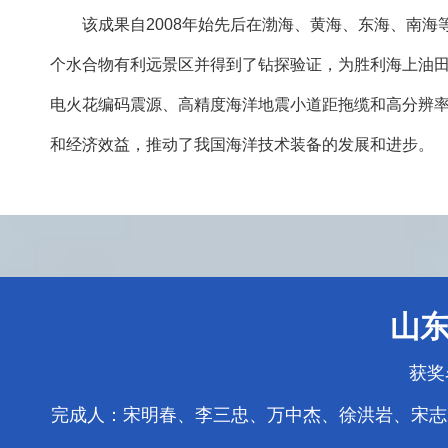
该成果自2008年始先后在渤海、黄海、东海、南海
个水合物有利远景区并得到了钻探验证，为胜利海上油
电火花编码震源、高精度海洋地震小道距拖缆和高分辨
和经济效益，推动了我国海洋技术装备的发展和进步。
山
获奖
完成人：宋明春、李三忠、万中杰、徐洪岩、宋志