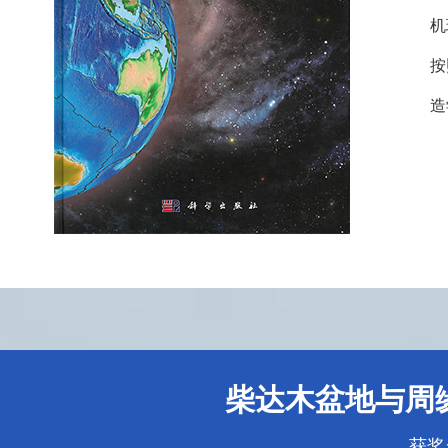
机
按
造
柴达木盆地与周
获奖