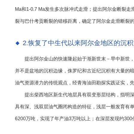
Ma和1-0.7 Ma发生多次脉冲式走滑；提出阿尔金
裂与巴什考贡断裂的错移距离，确定了阿尔金走滑断裂的累计
2.恢复了中生代以来阿尔金地区的沉
提出阿尔金山的快速隆起始于渐新世末－早中新世
并不是盆地的沉积边缘，侏罗纪和古近纪沉积有大量的
油气资源潜力的传统观点，经青海油田勘探实践证实，先
提出柴西地区新生代地层具有双变形层结构，指明
具有深、浅双层油气圈闭构造的特征，浅层一般发育有
6200万吨，实现了年产油3万吨以上；在深层发现约3