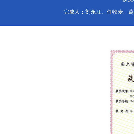
完成人：刘永江、任收麦、葛