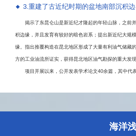
3.重建了古近纪时期的盆地南部沉积边
揭示了东昆仑山是新近纪才隆起的年轻山脉，之前
积边缘，并且发育有较好的暗色岩系；提出新近纪大规
缘。指出推覆构造在昆北地区形成了大量有利油气储藏的圈
方的工业油流所证实，获得昆北地区油气勘探的重大发现
项目开展以来，公开发表学术论文40余篇，其中代表性
海洋