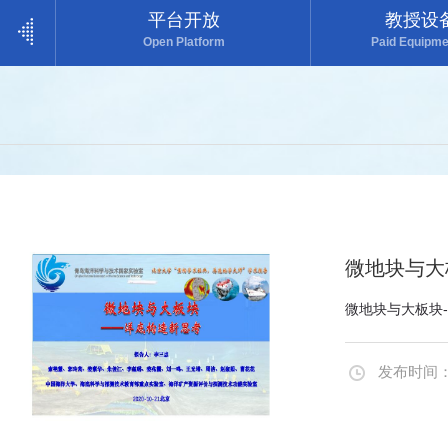
平台开放
教授设
Open Platform
Paid Equipme
微地块与大板
微地块与大板块-宽
发布时间：20