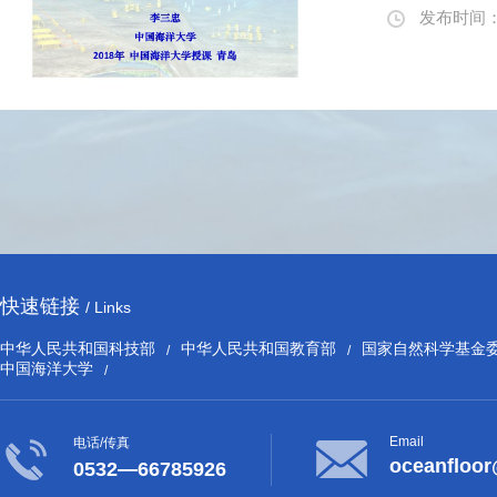
发布时间：20
快速链接
/ Links
中华人民共和国科技部
中华人民共和国教育部
国家自然科学基金
/
/
中国海洋大学
/
Email
电话/传真
oceanfloo
0532—66785926