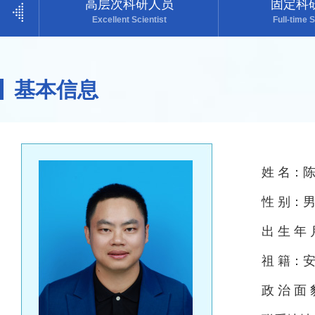
高层次科研人员
固定科
Excellent Scientist
Full-time S
基本信息
姓 名：
性 别：
出 生 年
祖 籍：
政 治 面