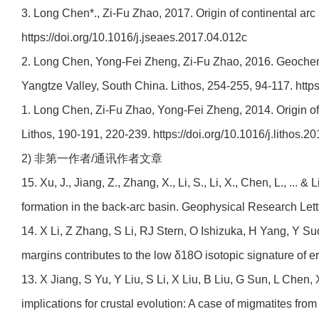
3. Long Chen*., Zi-Fu Zhao, 2017. Origin of continental arc
https://doi.org/10.1016/j.jseaes.2017.04.012c
2. Long Chen, Yong-Fei Zheng, Zi-Fu Zhao, 2016. Geochemi
Yangtze Valley, South China. Lithos, 254-255, 94-117. https
1. Long Chen, Zi-Fu Zhao, Yong-Fei Zheng, 2014. Origin of
Lithos, 190-191, 220-239. https://doi.org/10.1016/j.lithos.2
2) 非第一作者/通讯作者文章
15. Xu, J., Jiang, Z., Zhang, X., Li, S., Li, X., Chen, L., ... 
formation in the back‐arc basin. Geophysical Research Le
14. X Li, Z Zhang, S Li, RJ Stern, O Ishizuka, H Yang, Y Suo
margins contributes to the low δ18O isotopic signature of
13. X Jiang, S Yu, Y Liu, S Li, X Liu, B Liu, G Sun, L Chen, 
implications for crustal evolution: A case of migmatites f