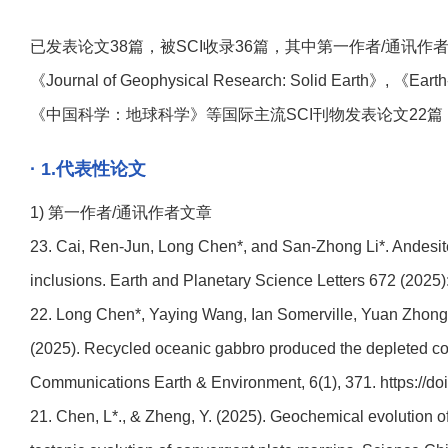
已发表论文38篇，被SCI收录36篇，其中第一作者/通讯作者在《Geology》, 《
《Journal of Geophysical Research: Solid Earth》, 《Ea
《中国科学：地球科学》等国际主流SCI刊物发表论文22篇，第
· 1.代表性论文
1) 第一作者/通讯作者文章
23. Cai, Ren-Jun, Long Chen*, and San-Zhong Li*. Andesite fo
inclusions. Earth and Planetary Science Letters 672 (2025)
22. Long Chen*, Yaying Wang, Ian Somerville, Yuan Zhong
(2025). Recycled oceanic gabbro produced the depleted c
Communications Earth & Environment, 6(1), 371. https://d
21. Chen, L*., & Zheng, Y. (2025). Geochemical evolution o