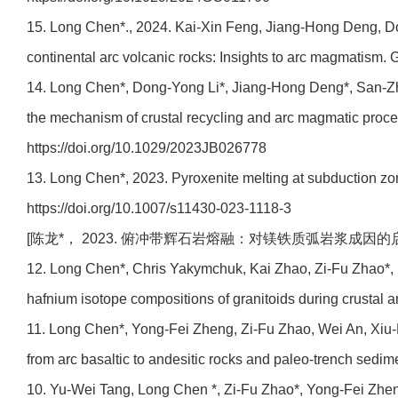
15. Long Chen*., 2024. Kai-Xin Feng, Jiang-Hong Deng, D
continental arc volcanic rocks: Insights to arc magmatism. G
14. Long Chen*, Dong-Yong Li*, Jiang-Hong Deng*, San-Zho
the mechanism of crustal recycling and arc magmatic proce
https://doi.org/10.1029/2023JB026778
13. Long Chen*, 2023. Pyroxenite melting at subduction zo
https://doi.org/10.1007/s11430-023-1118-3
[陈龙*， 2023. 俯冲带辉石岩熔融：对镁铁质弧岩浆成因的启示.《中国科学: 
12. Long Chen*, Chris Yakymchuk, Kai Zhao, Zi-Fu Zhao*, 
hafnium isotope compositions of granitoids during crustal a
11. Long Chen*, Yong-Fei Zheng, Zi-Fu Zhao, Wei An, Xiu-M
from arc basaltic to andesitic rocks and paleo-trench sedime
10. Yu-Wei Tang, Long Chen *, Zi-Fu Zhao*, Yong-Fei Zheng,