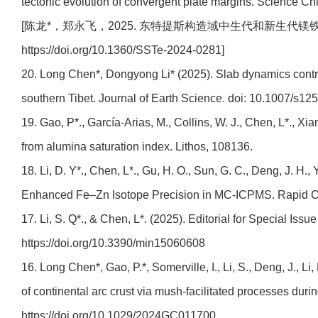
tectonic evolution of convergent plate margins. Science Ch
[陈龙*，郑永飞，2025. 东特提斯构造域中生代和新生
https://doi.org/10.1360/SSTe-2024-0281]
20. Long Chen*, Dongyong Li* (2025). Slab dynamics control
southern Tibet. Journal of Earth Science. doi: 10.1007/s12
19. Gao, P*., García-Arias, M., Collins, W. J., Chen, L*., Xi
from alumina saturation index. Lithos, 108136.
18. Li, D. Y*., Chen, L*., Gu, H. O., Sun, G. C., Deng, J. H.
Enhanced Fe–Zn Isotope Precision in MC‐ICPMS. Rapid Com
17. Li, S. Q*., & Chen, L*. (2025). Editorial for Special Is
https://doi.org/10.3390/min15060608
16. Long Chen*, Gao, P.*, Somerville, I., Li, S., Deng, J., Li
of continental arc crust via mush‐facilitated processes du
https://doi.org/10.1029/2024GC011700