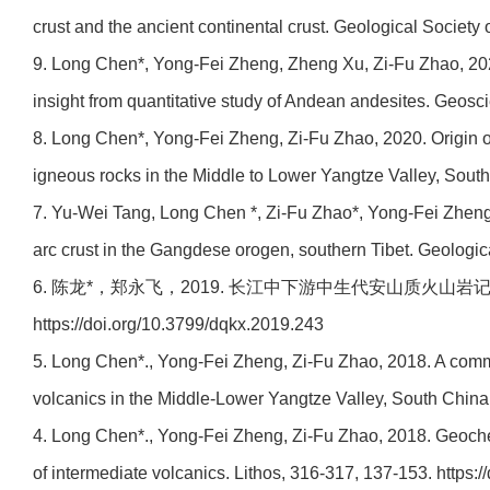
crust and the ancient continental crust. Geological Society 
9. Long Chen*, Yong-Fei Zheng, Zheng Xu, Zi-Fu Zhao, 2021
insight from quantitative study of Andean andesites. Geosci
8. Long Chen*, Yong-Fei Zheng, Zi-Fu Zhao, 2020. Origin o
igneous rocks in the Middle to Lower Yangtze Valley, Sout
7. Yu-Wei Tang, Long Chen *, Zi-Fu Zhao*, Yong-Fei Zheng,
arc crust in the Gangdese orogen, southern Tibet. Geologica
6. 陈龙*，郑永飞，2019. 长江中下游中生代安山质火山岩记录的
https://doi.org/10.3799/dqkx.2019.243
5. Long Chen*., Yong-Fei Zheng, Zi-Fu Zhao, 2018. A com
volcanics in the Middle-Lower Yangtze Valley, South China.
4. Long Chen*., Yong-Fei Zheng, Zi-Fu Zhao, 2018. Geochem
of intermediate volcanics. Lithos, 316-317, 137-153. https:/