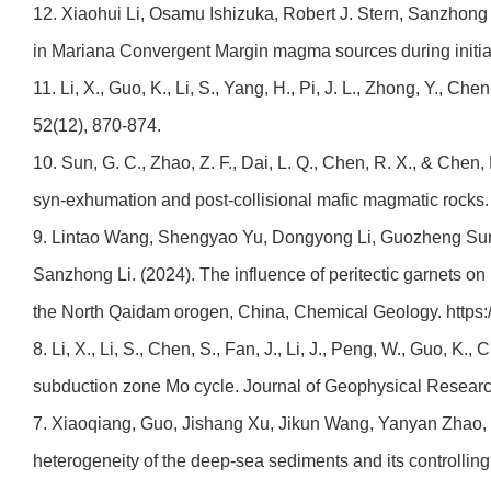
12. Xiaohui Li, Osamu Ishizuka, Robert J. Stern, Sanzhong
in Mariana Convergent Margin magma sources during initial 
11. Li, X., Guo, K., Li, S., Yang, H., Pi, J. L., Zhong, Y., 
52(12), 870-874.
10. Sun, G. C., Zhao, Z. F., Dai, L. Q., Chen, R. X., & Chen,
syn-exhumation and post-collisional mafic magmatic rocks. 
9. Lintao Wang, Shengyao Yu, Dongyong Li, Guozheng Sun,
Sanzhong Li. (2024). The influence of peritectic garnets o
the North Qaidam orogen, China, Chemical Geology. https
8. Li, X., Li, S., Chen, S., Fan, J., Li, J., Peng, W., Guo, K
subduction zone Mo cycle. Journal of Geophysical Researc
7. Xiaoqiang, Guo, Jishang Xu, Jikun Wang, Yanyan Zhao, 
heterogeneity of the deep-sea sediments and its controlling